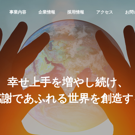
事業内容
企業情報
採用情報
アクセス
お問
幸せ上手を増やし続け、
感謝であふれる世界を創造す